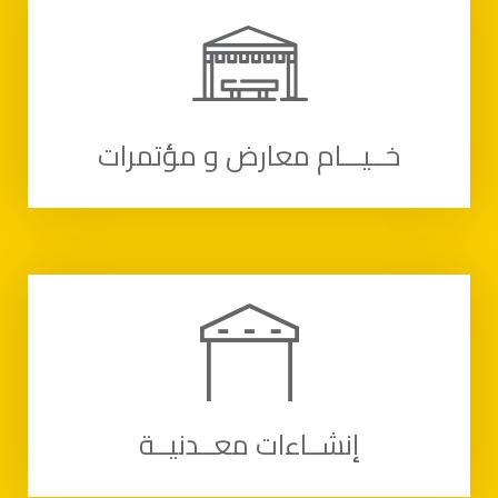
خــيـــام معارض و مؤتمرات
إنشــاءات معــدنيــة