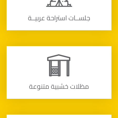
جلســات استراحة عربيــة
مظلات خشبية متنوعة