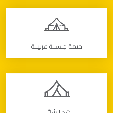
خيمة جلســة عربيــة
شد إنشائي