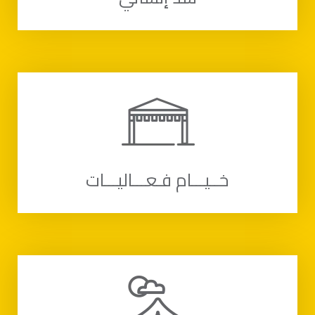
خــيـــام فـعـــاليـــات