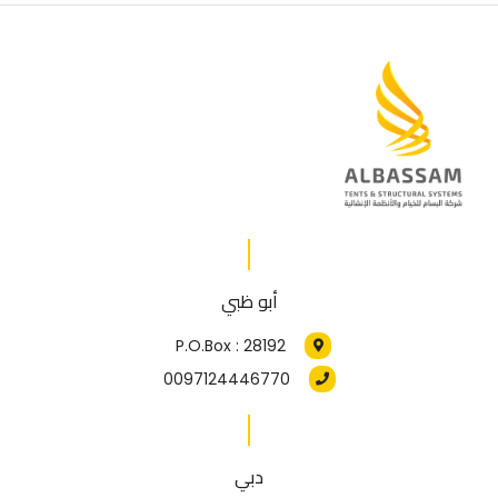
أبو ظبي
P.O.Box : 28192
0097124446770
دبي