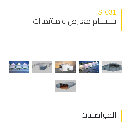
S-031
خــيـــام معارض و مؤتمرات
المواصفات