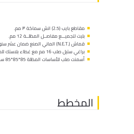
مقاطع بايب (2.5) انش سماكة ٣ مم.
بليت لتجميـــع مفاصــل المظلــة 12 مم.
قماش (.N.E.T) الماني الصنع ضمان عشر سنوات.
براغي ستيل صلب 16 مم مع غطاء بلاستك للحماية.
أسمنت صلب للأساسات المظلة 85*85*85 ســم.
المخطط