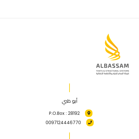
أبو ظبي
P.O.Box : 28192
0097124446770